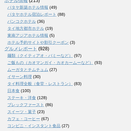
ホテル情報
(213)
パタヤ新築ホテル情報
(49)
パタヤホテル宿泊レポート
(88)
バンコクホテル
(36)
タイ地方都市ホテル
(19)
東南アジアホテル情報
(5)
ホテル予約サイトや割引クーポン
(3)
グルメレポート
(928)
麺類（クイティアオ・バミーなど）
(97)
ご飯もの（カオマンガイ・カオカームーなど）
(93)
ムーガタとチムチュム
(27)
イサーン料理
(30)
タイ料理全般（食堂・レストラン）
(83)
日本食
(100)
ステーキ・洋食
(128)
ブレックファースト
(86)
スイーツ・菓子
(23)
カフェ・コーヒー
(67)
コンビニ・インスタント食品
(27)