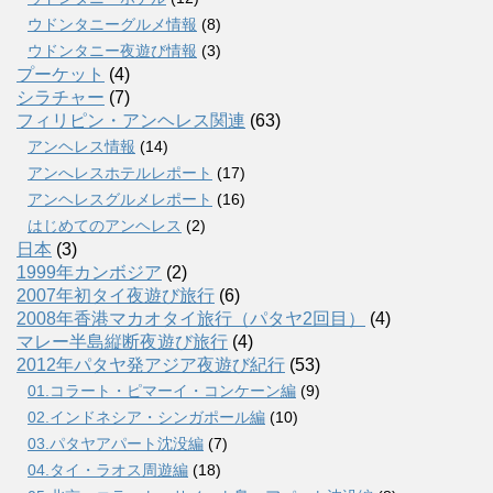
ウドンタニーグルメ情報
(8)
ウドンタニー夜遊び情報
(3)
プーケット
(4)
シラチャー
(7)
フィリピン・アンヘレス関連
(63)
アンヘレス情報
(14)
アンへレスホテルレポート
(17)
アンヘレスグルメレポート
(16)
はじめてのアンヘレス
(2)
日本
(3)
1999年カンボジア
(2)
2007年初タイ夜遊び旅行
(6)
2008年香港マカオタイ旅行（パタヤ2回目）
(4)
マレー半島縦断夜遊び旅行
(4)
2012年パタヤ発アジア夜遊び紀行
(53)
01.コラート・ピマーイ・コンケーン編
(9)
02.インドネシア・シンガポール編
(10)
03.パタヤアパート沈没編
(7)
04.タイ・ラオス周遊編
(18)