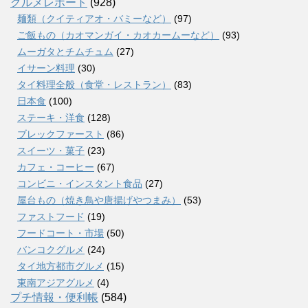
グルメレポート
(928)
麺類（クイティアオ・バミーなど）
(97)
ご飯もの（カオマンガイ・カオカームーなど）
(93)
ムーガタとチムチュム
(27)
イサーン料理
(30)
タイ料理全般（食堂・レストラン）
(83)
日本食
(100)
ステーキ・洋食
(128)
ブレックファースト
(86)
スイーツ・菓子
(23)
カフェ・コーヒー
(67)
コンビニ・インスタント食品
(27)
屋台もの（焼き鳥や唐揚げやつまみ）
(53)
ファストフード
(19)
フードコート・市場
(50)
バンコクグルメ
(24)
タイ地方都市グルメ
(15)
東南アジアグルメ
(4)
プチ情報・便利帳
(584)