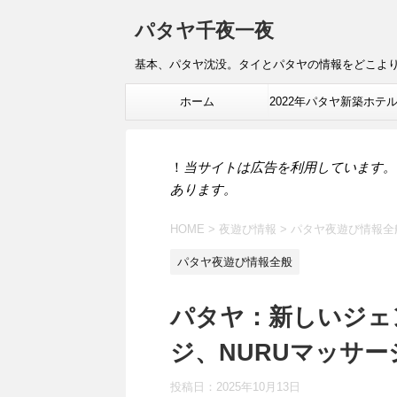
パタヤ千夜一夜
基本、パタヤ沈没。タイとパタヤの情報をどこよ
ホーム
2022年パタヤ新築ホテ
報
！
当サイトは広告を利用しています。
あります。
HOME
>
夜遊び情報
>
パタヤ夜遊び情報全
パタヤ夜遊び情報全般
パタヤ：新しいジェ
ジ、NURUマッサー
投稿日：
2025年10月13日