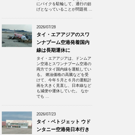
にバイクを駐輪して、通行の妨
げとなっていることが問題視 ...
2026/07/28
タイ・エアアジアのスワ
ンナプーム空港発着国内
線は長期運休に
タイ・エアアジアは、ドンムア
ン空港とスワンナプーム空港の
両方でタイ国内線を運航してい
る。 燃油価格の高騰などを受
けて、今年５月と６月の運航計
画を大きく見直し、日本線など
も減便や運休していた。 なか
でも ...
2026/07/23
タイ・ベトジェット ウド
ンタニー空港発日本行き