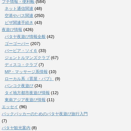
プチ情報・便利帳
(584)
ネット通信関連
(48)
空港やバス関連
(250)
ビザ関連手続き
(43)
夜遊び情報
(426)
パタヤ夜遊び情報全般
(42)
ゴーゴーバー
(207)
バービア・ソイ６
(33)
ジェントルマンズクラブ
(67)
ディスコ・クラブ
(7)
MP・マッサージ系情報
(10)
ローカル系（置屋・パブ）
(9)
バンコク夜遊び
(24)
タイ地方都市夜遊び情報
(12)
東南アジア夜遊び情報
(11)
エッセイ
(96)
バックパッカーのためのパタヤ夜遊び旅行入門
(7)
パタヤ観光案内
(8)