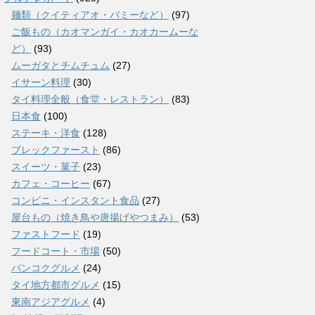
麺類（クイティアオ・バミーなど）
(97)
ご飯もの（カオマンガイ・カオカームーな
ど）
(93)
ムーガタとチムチュム
(27)
イサーン料理
(30)
タイ料理全般（食堂・レストラン）
(83)
日本食
(100)
ステーキ・洋食
(128)
ブレックファースト
(86)
スイーツ・菓子
(23)
カフェ・コーヒー
(67)
コンビニ・インスタント食品
(27)
屋台もの（焼き鳥や唐揚げやつまみ）
(53)
ファストフード
(19)
フードコート・市場
(50)
バンコクグルメ
(24)
タイ地方都市グルメ
(15)
東南アジアグルメ
(4)