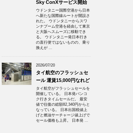
Sky ConXサービス開始
ウドンタニー国際空港から日本
へ新たな国際線ルートが開設さ
れた。 ウドンタニーからスワ
ンナプーム空港を経由して東京
と大阪へスムーズに移動でき
る。 ウドンタニー発日本行き
の直行便ではないものの、乗り
換えが ...
2026/07/20
タイ航空のフラッシュセ
ール 運賃15,000円なれど
タイ航空がフラッシュセールを
開催している。 日本発バンコ
ク行きタイムセールだ。 最安
値で往復の総額82,340円からと
なっている。 日本出国税値上
げと燃油サーチャージ値上げで
セール価格も上昇。 日本発 ...