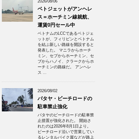
2026/08/06
ベトジェットがアンヘレ
ス＝ホーチミン線就航、
運賃0円セール中
ベトナムのLCCであるベトジェ
ットが、フィリピンとベトナム
を結ぶ新しい路線を開設すると
発表した。 マニラからホーチ
ミン、セブからホーチミン、セ
ブからハノイ、クラークからホ
ーチミンの路線だ。 アンヘレ
ス ...
2026/08/02
パタヤ・ビーチロードの
駐車禁止強化
パタヤのビーチロードの駐車禁
止措置が強化された。 開始さ
れたのは2026年8月1日より。
ビーチロード沿いで営業してい
るレンタルバイク屋などが路上