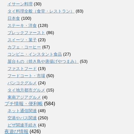
イサーン料理
(30)
タイ料理全般（食堂・レストラン）
(83)
日本食
(100)
ステーキ・洋食
(128)
ブレックファースト
(86)
スイーツ・菓子
(23)
カフェ・コーヒー
(67)
コンビニ・インスタント食品
(27)
屋台もの（焼き鳥や唐揚げやつまみ）
(53)
ファストフード
(19)
フードコート・市場
(50)
バンコクグルメ
(24)
タイ地方都市グルメ
(15)
東南アジアグルメ
(4)
プチ情報・便利帳
(584)
ネット通信関連
(48)
空港やバス関連
(250)
ビザ関連手続き
(43)
夜遊び情報
(426)