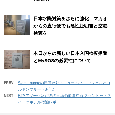
日本水際対策をさらに強化、マカオ
からの直行便でも陰性証明書と空港
検査を
本日からの新しい日本入国検疫措置
とMySOSの必要性について
PREV
Siam Loungeの日替わりメニュー シュニッツェルとコ
ルドンブルー（追記）
NEXT
BTSアソーク駅がほぼ直結の最強立地 スクンビットス
イーツホテル宿泊レポート