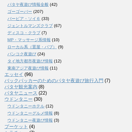
パタヤ夜遊び情報全般
(42)
ゴーゴーバー
(207)
バービア・ソイ６
(33)
ジェントルマンズクラブ
(67)
ディスコ・クラブ
(7)
MP・マッサージ系情報
(10)
ローカル系（置屋・パブ）
(9)
バンコク夜遊び
(24)
タイ地方都市夜遊び情報
(12)
東南アジア夜遊び情報
(11)
エッセイ
(96)
バックパッカーのためのパタヤ夜遊び旅行入門
(7)
パタヤ観光案内
(8)
パタヤニュース
(22)
ウドンタニー
(30)
ウドンタニーホテル
(12)
ウドンタニーグルメ情報
(8)
ウドンタニー夜遊び情報
(3)
プーケット
(4)