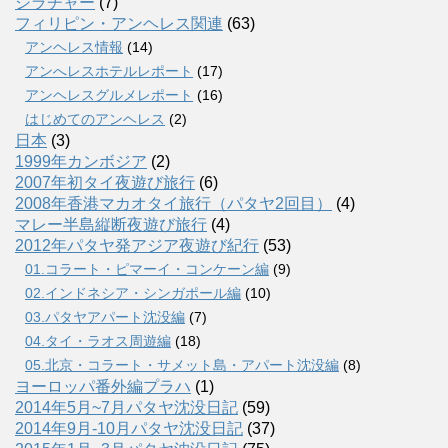
シラチャー
(7)
フィリピン・アンヘレス関連
(63)
アンヘレス情報
(14)
アンへレスホテルレポート
(17)
アンヘレスグルメレポート
(16)
はじめてのアンヘレス
(2)
日本
(3)
1999年カンボジア
(2)
2007年初タイ夜遊び旅行
(6)
2008年香港マカオタイ旅行（パタヤ2回目）
(4)
マレー半島縦断夜遊び旅行
(4)
2012年パタヤ発アジア夜遊び紀行
(53)
01.コラート・ピマーイ・コンケーン編
(9)
02.インドネシア・シンガポール編
(10)
03.パタヤアパート沈没編
(7)
04.タイ・ラオス周遊編
(18)
05.北京・コラート・サメット島・アパート沈没編
(8)
ヨーロッパ番外編プラハ
(1)
2014年5月~7月パタヤ沈没日記
(59)
2014年9月-10月パタヤ沈没日記
(37)