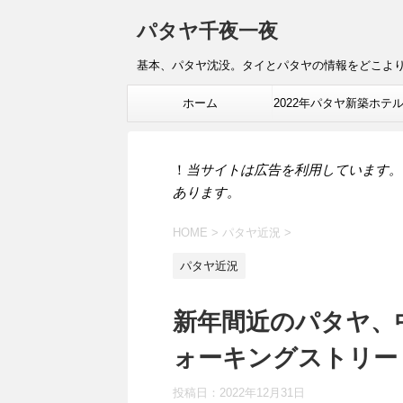
パタヤ千夜一夜
基本、パタヤ沈没。タイとパタヤの情報をどこよ
ホーム
2022年パタヤ新築ホテ
報
！
当サイトは広告を利用しています。
あります。
HOME
>
パタヤ近況
>
パタヤ近況
新年間近のパタヤ、
ォーキングストリー
投稿日：
2022年12月31日