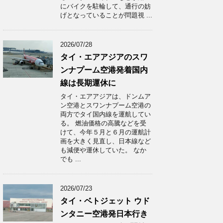
にバイクを駐輪して、通行の妨
げとなっていることが問題視 ...
2026/07/28
タイ・エアアジアのスワ
ンナプーム空港発着国内
線は長期運休に
タイ・エアアジアは、ドンムア
ン空港とスワンナプーム空港の
両方でタイ国内線を運航してい
る。 燃油価格の高騰などを受
けて、今年５月と６月の運航計
画を大きく見直し、日本線など
も減便や運休していた。 なか
でも ...
2026/07/23
タイ・ベトジェット ウド
ンタニー空港発日本行き