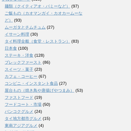
麺類（クイティアオ・バミーなど）
(97)
ご飯もの（カオマンガイ・カオカームーな
ど）
(93)
ムーガタとチムチュム
(27)
イサーン料理
(30)
タイ料理全般（食堂・レストラン）
(83)
日本食
(100)
ステーキ・洋食
(128)
ブレックファースト
(86)
スイーツ・菓子
(23)
カフェ・コーヒー
(67)
コンビニ・インスタント食品
(27)
屋台もの（焼き鳥や唐揚げやつまみ）
(53)
ファストフード
(19)
フードコート・市場
(50)
バンコクグルメ
(24)
タイ地方都市グルメ
(15)
東南アジアグルメ
(4)