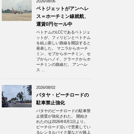
2026/08/06
ベトジェットがアンヘレ
ス＝ホーチミン線就航、
運賃0円セール中
ベトナムのLCCであるベトジェ
ットが、フィリピンとベトナム
を結ぶ新しい路線を開設すると
発表した。 マニラからホーチ
ミン、セブからホーチミン、セ
ブからハノイ、クラークからホ
ーチミンの路線だ。 アンヘレ
ス ...
2026/08/02
パタヤ・ビーチロードの
駐車禁止強化
パタヤのビーチロードの駐車禁
止措置が強化された。 開始さ
れたのは2026年8月1日より。
ビーチロード沿いで営業してい
るレンタルバイク屋などが路上