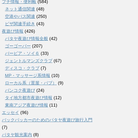
プチ情報・便利帳
(584)
ネット通信関連
(48)
空港やバス関連
(250)
ビザ関連手続き
(43)
夜遊び情報
(426)
パタヤ夜遊び情報全般
(42)
ゴーゴーバー
(207)
バービア・ソイ６
(33)
ジェントルマンズクラブ
(67)
ディスコ・クラブ
(7)
MP・マッサージ系情報
(10)
ローカル系（置屋・パブ）
(9)
バンコク夜遊び
(24)
タイ地方都市夜遊び情報
(12)
東南アジア夜遊び情報
(11)
エッセイ
(96)
バックパッカーのためのパタヤ夜遊び旅行入門
(7)
パタヤ観光案内
(8)