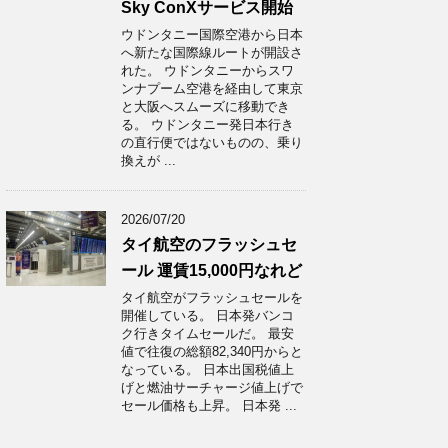
Sky ConXサービス開始
ウドンタニー国際空港から日本
へ新たな国際線ルートが開設さ
れた。 ウドンタニーからスワ
ンナプーム空港を経由して東京
と大阪へスムーズに移動でき
る。 ウドンタニー発日本行き
の直行便ではないものの、乗り
換えが ...
2026/07/20
タイ航空のフラッシュセ
ール 運賃15,000円なれど
タイ航空がフラッシュセールを
開催している。 日本発バンコ
ク行きタイムセールだ。 最安
値で往復の総額82,340円からと
なっている。 日本出国税値上
げと燃油サーチャージ値上げで
セール価格も上昇。 日本発 ...