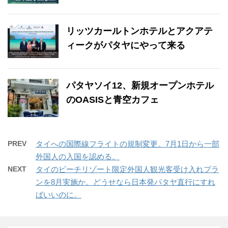
リッツカールトンホテルとアクアテ
ィークがパタヤにやって来る
パタヤソイ12、新規オープンホテル
のOASISと青空カフェ
PREV
タイへの国際線フライトの規制変更。7月1日から一部
外国人の入国を認める。
NEXT
タイのビーチリゾート限定外国人観光客受け入れプラ
ンを8月実施か。どうせなら日本発パタヤ直行にすれ
ばいいのに。