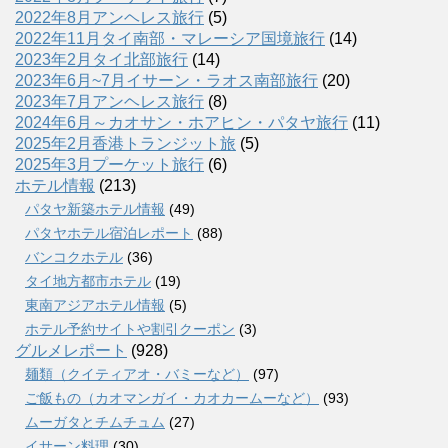
2022年8月アンヘレス旅行
(5)
2022年11月タイ南部・マレーシア国境旅行
(14)
2023年2月タイ北部旅行
(14)
2023年6月~7月イサーン・ラオス南部旅行
(20)
2023年7月アンヘレス旅行
(8)
2024年6月～カオサン・ホアヒン・パタヤ旅行
(11)
2025年2月香港トランジット旅
(5)
2025年3月プーケット旅行
(6)
ホテル情報
(213)
パタヤ新築ホテル情報
(49)
パタヤホテル宿泊レポート
(88)
バンコクホテル
(36)
タイ地方都市ホテル
(19)
東南アジアホテル情報
(5)
ホテル予約サイトや割引クーポン
(3)
グルメレポート
(928)
麺類（クイティアオ・バミーなど）
(97)
ご飯もの（カオマンガイ・カオカームーなど）
(93)
ムーガタとチムチュム
(27)
イサーン料理
(30)