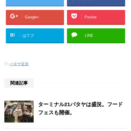
Google+
Pocket
B!
はてブ
LINE
-
パタヤ近況
関連記事
ターミナル21パタヤは盛況。フード
フェスも開催。