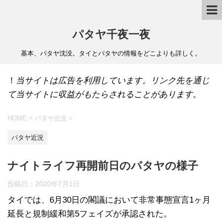
パタヤ千夜一夜
基本、パタヤ沈没。タイとパタヤの情報をどこよりも詳しく。
！
当サイトは広告を利用しています。リンク先を通じ
て当サイトに収益がもたらされることがあります。
HOME
>
パタヤ近況
>
パタヤ近況
ナイトライフ再開前日のパタヤの様子
投稿日：
2020年7月1日
タイでは、6月30日の閣議において非常事態宣言1ヶ月
延長と規制緩和第5フェイズが承認された。