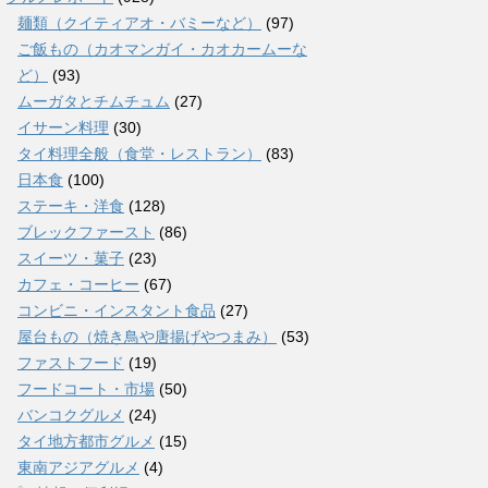
麺類（クイティアオ・バミーなど）
(97)
ご飯もの（カオマンガイ・カオカームーな
ど）
(93)
ムーガタとチムチュム
(27)
イサーン料理
(30)
タイ料理全般（食堂・レストラン）
(83)
日本食
(100)
ステーキ・洋食
(128)
ブレックファースト
(86)
スイーツ・菓子
(23)
カフェ・コーヒー
(67)
コンビニ・インスタント食品
(27)
屋台もの（焼き鳥や唐揚げやつまみ）
(53)
ファストフード
(19)
フードコート・市場
(50)
バンコクグルメ
(24)
タイ地方都市グルメ
(15)
東南アジアグルメ
(4)