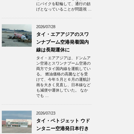
にバイクを駐輪して、通行の妨
げとなっていることが問題視 ...
2026/07/28
タイ・エアアジアのスワ
ンナプーム空港発着国内
線は長期運休に
タイ・エアアジアは、ドンムア
ン空港とスワンナプーム空港の
両方でタイ国内線を運航してい
る。 燃油価格の高騰などを受
けて、今年５月と６月の運航計
画を大きく見直し、日本線など
も減便や運休していた。 なか
でも ...
2026/07/23
タイ・ベトジェット ウド
ンタニー空港発日本行き