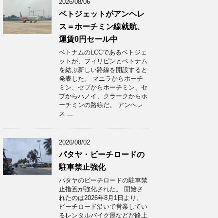
2026/08/06
ベトジェットがアンヘレ
ス＝ホーチミン線就航、
運賃0円セール中
ベトナムのLCCであるベトジェ
ットが、フィリピンとベトナム
を結ぶ新しい路線を開設すると
発表した。 マニラからホーチ
ミン、セブからホーチミン、セ
ブからハノイ、クラークからホ
ーチミンの路線だ。 アンヘレ
ス ...
2026/08/02
パタヤ・ビーチロードの
駐車禁止強化
パタヤのビーチロードの駐車禁
止措置が強化された。 開始さ
れたのは2026年8月1日より。
ビーチロード沿いで営業してい
るレンタルバイク屋などが路上