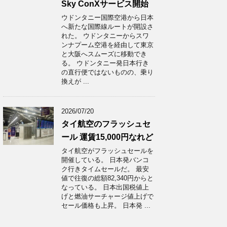
Sky ConXサービス開始
ウドンタニー国際空港から日本
へ新たな国際線ルートが開設さ
れた。 ウドンタニーからスワ
ンナプーム空港を経由して東京
と大阪へスムーズに移動でき
る。 ウドンタニー発日本行き
の直行便ではないものの、乗り
換えが ...
2026/07/20
タイ航空のフラッシュセ
ール 運賃15,000円なれど
タイ航空がフラッシュセールを
開催している。 日本発バンコ
ク行きタイムセールだ。 最安
値で往復の総額82,340円からと
なっている。 日本出国税値上
げと燃油サーチャージ値上げで
セール価格も上昇。 日本発 ...