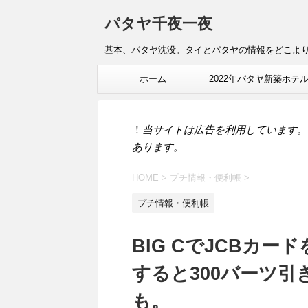
パタヤ千夜一夜
基本、パタヤ沈没。タイとパタヤの情報をどこよ
ホーム
2022年パタヤ新築ホテ
報
！
当サイトは広告を利用しています。
あります。
HOME
>
プチ情報・便利帳
>
プチ情報・便利帳
BIG CでJCBカー
すると300バーツ
も。