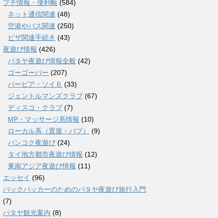
プチ情報・便利帳
(584)
ネット通信関連
(48)
空港やバス関連
(250)
ビザ関連手続き
(43)
夜遊び情報
(426)
パタヤ夜遊び情報全般
(42)
ゴーゴーバー
(207)
バービア・ソイ６
(33)
ジェントルマンズクラブ
(67)
ディスコ・クラブ
(7)
MP・マッサージ系情報
(10)
ローカル系（置屋・パブ）
(9)
バンコク夜遊び
(24)
タイ地方都市夜遊び情報
(12)
東南アジア夜遊び情報
(11)
エッセイ
(96)
バックパッカーのためのパタヤ夜遊び旅行入門
(7)
パタヤ観光案内
(8)