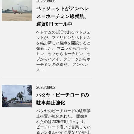
2026/08/06
ベトジェットがアンヘレ
ス＝ホーチミン線就航、
運賃0円セール中
ベトナムのLCCであるベトジェ
ットが、フィリピンとベトナム
を結ぶ新しい路線を開設すると
発表した。 マニラからホーチ
ミン、セブからホーチミン、セ
ブからハノイ、クラークからホ
ーチミンの路線だ。 アンヘレ
ス ...
2026/08/02
パタヤ・ビーチロードの
駐車禁止強化
パタヤのビーチロードの駐車禁
止措置が強化された。 開始さ
れたのは2026年8月1日より。
ビーチロード沿いで営業してい
るレンタルバイク屋などが路上