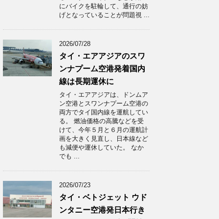
にバイクを駐輪して、通行の妨
げとなっていることが問題視 ...
2026/07/28
タイ・エアアジアのスワ
ンナプーム空港発着国内
線は長期運休に
タイ・エアアジアは、ドンムア
ン空港とスワンナプーム空港の
両方でタイ国内線を運航してい
る。 燃油価格の高騰などを受
けて、今年５月と６月の運航計
画を大きく見直し、日本線など
も減便や運休していた。 なか
でも ...
2026/07/23
タイ・ベトジェット ウド
ンタニー空港発日本行き