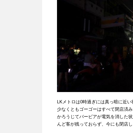
LKメトロは0時過ぎには真っ暗に近
少なくともゴーゴーはすべて閉店済み
かろうじてバービアが電気を消した状
んど客が残っておらず、今にも閉店し