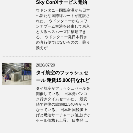
Sky ConXサービス開始
ウドンタニー国際空港から日本
へ新たな国際線ルートが開設さ
れた。 ウドンタニーからスワ
ンナプーム空港を経由して東京
と大阪へスムーズに移動でき
る。 ウドンタニー発日本行き
の直行便ではないものの、乗り
換えが ...
2026/07/20
タイ航空のフラッシュセ
ール 運賃15,000円なれど
タイ航空がフラッシュセールを
開催している。 日本発バンコ
ク行きタイムセールだ。 最安
値で往復の総額82,340円からと
なっている。 日本出国税値上
げと燃油サーチャージ値上げで
セール価格も上昇。 日本発 ...