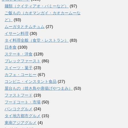
麺類（クイティアオ・バミーなど）
(97)
ご飯もの（カオマンガイ・カオカームーな
ど）
(93)
ムーガタとチムチュム
(27)
イサーン料理
(30)
タイ料理全般（食堂・レストラン）
(83)
日本食
(100)
ステーキ・洋食
(128)
ブレックファースト
(86)
スイーツ・菓子
(23)
カフェ・コーヒー
(67)
コンビニ・インスタント食品
(27)
屋台もの（焼き鳥や唐揚げやつまみ）
(53)
ファストフード
(19)
フードコート・市場
(50)
バンコクグルメ
(24)
タイ地方都市グルメ
(15)
東南アジアグルメ
(4)