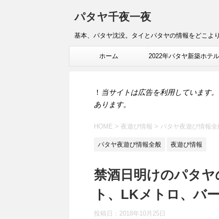
パタヤ千夜一夜
基本、パタヤ沈没。タイとパタヤの情報をどこよ
ホーム
2022年パタヤ新築ホテ
報
！
当サイトは広告を利用しています。
あります。
HOME
>
夜遊び情報
>
パタヤ夜遊び情報全
パタヤ夜遊び情報全般
夜遊び情報
禁酒日明けのパタヤ
ト、LKメトロ、バ
投稿日：
2018年10月25日