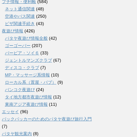
プチ情報・便利帳
(584)
ネット通信関連
(48)
空港やバス関連
(250)
ビザ関連手続き
(43)
夜遊び情報
(426)
パタヤ夜遊び情報全般
(42)
ゴーゴーバー
(207)
バービア・ソイ６
(33)
ジェントルマンズクラブ
(67)
ディスコ・クラブ
(7)
MP・マッサージ系情報
(10)
ローカル系（置屋・パブ）
(9)
バンコク夜遊び
(24)
タイ地方都市夜遊び情報
(12)
東南アジア夜遊び情報
(11)
エッセイ
(96)
バックパッカーのためのパタヤ夜遊び旅行入門
(7)
パタヤ観光案内
(8)