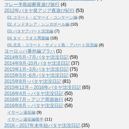
マレー半島縦断夜遊び旅行
(4)
2012年パタヤ発アジア夜遊び紀行
(53)
01.コラート・ピマーイ・コンケーン編
(9)
02.インドネシア・シンガポール編
(10)
03.パタヤアパート沈没編
(7)
04.タイ・ラオス周遊編
(18)
05.北京・コラート・サメット島・アパート沈没編
(8)
ヨーロッパ番外編プラハ
(1)
2014年5月~7月パタヤ沈没日記
(59)
2014年9月-10月パタヤ沈没日記
(37)
2015年1月~3月パタヤ沈没日記
(75)
2015年5月~6月パタヤ沈没日記
(39)
2015年8月~パタヤ沈没日記
(81)
2015年12月～2016年パタヤ沈没日記
(65)
2016年4月～パタヤ沈没日記
(50)
2016年7月～アジア周遊旅行
(42)
2016年8月～パタヤ沈没日記
(58)
イサーン遠征編
(9)
イサーン遠征編後半
(11)
2016～2017年末年始パタヤ沈没日記
(35)