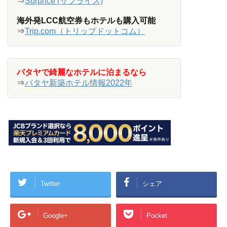
⇒
Surprice (サプライス)
海外発LCC航空券もホテルも購入可能
⇒
Trip.com（トリップドットコム）
パタヤで綺麗なホテルに泊まるなら
⇒
パタヤ新築ホテル情報2022年
Twitter
シェア
Google+
Pocket