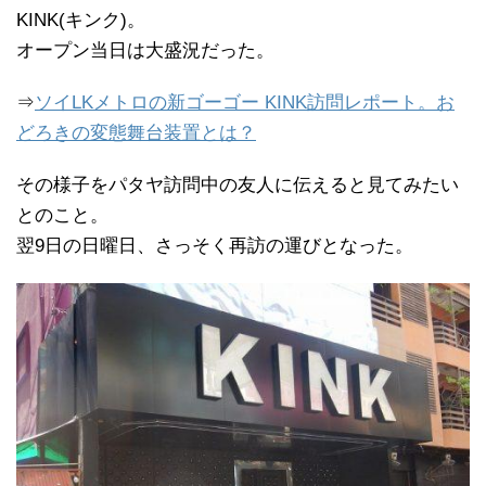
KINK(キンク)。
オープン当日は大盛況だった。
⇒
ソイLKメトロの新ゴーゴー KINK訪問レポート。お
どろきの変態舞台装置とは？
その様子をパタヤ訪問中の友人に伝えると見てみたい
とのこと。
翌9日の日曜日、さっそく再訪の運びとなった。