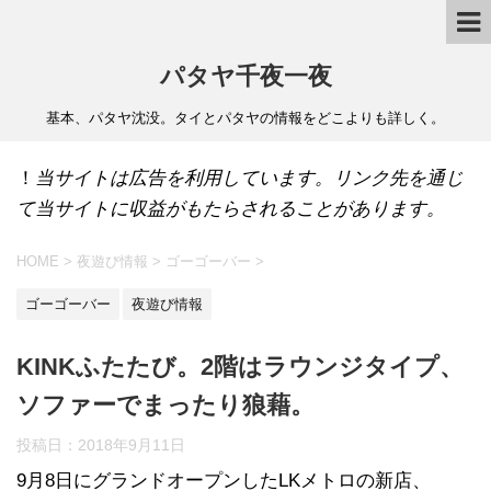
パタヤ千夜一夜
基本、パタヤ沈没。タイとパタヤの情報をどこよりも詳しく。
！
当サイトは広告を利用しています。リンク先を通じ
て当サイトに収益がもたらされることがあります。
HOME
>
夜遊び情報
>
ゴーゴーバー
>
ゴーゴーバー
夜遊び情報
KINKふたたび。2階はラウンジタイプ、
ソファーでまったり狼藉。
投稿日：
2018年9月11日
9月8日にグランドオープンしたLKメトロの新店、