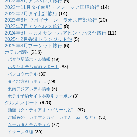
2022年8月アンヘレス旅行
(5)
2022年11月タイ南部・マレーシア国境旅行
(14)
2023年2月タイ北部旅行
(14)
2023年6月~7月イサーン・ラオス南部旅行
(20)
2023年7月アンヘレス旅行
(8)
2024年6月～カオサン・ホアヒン・パタヤ旅行
(11)
2025年2月香港トランジット旅
(5)
2025年3月プーケット旅行
(6)
ホテル情報
(213)
パタヤ新築ホテル情報
(49)
パタヤホテル宿泊レポート
(88)
バンコクホテル
(36)
タイ地方都市ホテル
(19)
東南アジアホテル情報
(5)
ホテル予約サイトや割引クーポン
(3)
グルメレポート
(928)
麺類（クイティアオ・バミーなど）
(97)
ご飯もの（カオマンガイ・カオカームーなど）
(93)
ムーガタとチムチュム
(27)
イサーン料理
(30)