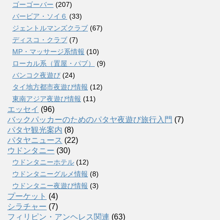
ゴーゴーバー
(207)
バービア・ソイ６
(33)
ジェントルマンズクラブ
(67)
ディスコ・クラブ
(7)
MP・マッサージ系情報
(10)
ローカル系（置屋・パブ）
(9)
バンコク夜遊び
(24)
タイ地方都市夜遊び情報
(12)
東南アジア夜遊び情報
(11)
エッセイ
(96)
バックパッカーのためのパタヤ夜遊び旅行入門
(7)
パタヤ観光案内
(8)
パタヤニュース
(22)
ウドンタニー
(30)
ウドンタニーホテル
(12)
ウドンタニーグルメ情報
(8)
ウドンタニー夜遊び情報
(3)
プーケット
(4)
シラチャー
(7)
フィリピン・アンヘレス関連
(63)