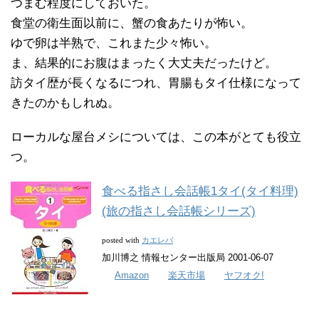
つまむ程度にしておいた。
食堂の衛生面以前に、蟹の食あたりが怖い。
ゆで卵は半熟で、これまた少々怖い。
ま、結果的にお腹はまったく大丈夫だったけど。
訪タイ歴が長くなるにつれ、胃腸もタイ仕様になって
きたのかもしれぬ。
ローカルな屋台メシについては、この本がとても役立
つ。
食べる指さし会話帳1タイ(タイ料理)
(旅の指さし会話帳シリーズ)
カエレバ
posted with
加川博之 情報センター出版局 2001-06-07
Amazon
楽天市場
ヤフオク!