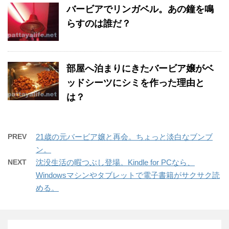
バービアでリンガベル。あの鐘を鳴
らすのは誰だ？
部屋へ泊まりにきたバービア嬢がベ
ッドシーツにシミを作った理由と
は？
PREV
21歳の元バービア嬢と再会。ちょっと淡白なブンブ
ン。
NEXT
沈没生活の暇つぶし登場。Kindle for PCなら、
Windowsマシンやタブレットで電子書籍がサクサク読
める。