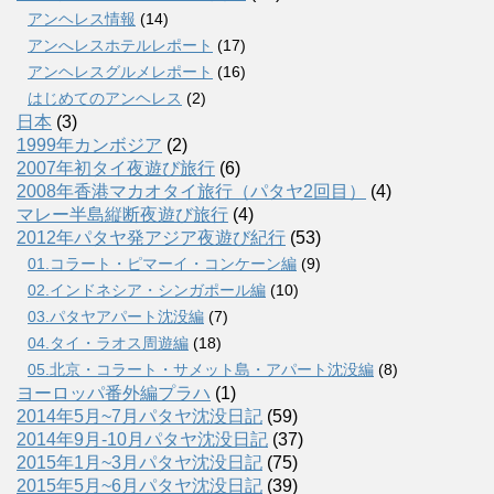
アンヘレス情報
(14)
アンへレスホテルレポート
(17)
アンヘレスグルメレポート
(16)
はじめてのアンヘレス
(2)
日本
(3)
1999年カンボジア
(2)
2007年初タイ夜遊び旅行
(6)
2008年香港マカオタイ旅行（パタヤ2回目）
(4)
マレー半島縦断夜遊び旅行
(4)
2012年パタヤ発アジア夜遊び紀行
(53)
01.コラート・ピマーイ・コンケーン編
(9)
02.インドネシア・シンガポール編
(10)
03.パタヤアパート沈没編
(7)
04.タイ・ラオス周遊編
(18)
05.北京・コラート・サメット島・アパート沈没編
(8)
ヨーロッパ番外編プラハ
(1)
2014年5月~7月パタヤ沈没日記
(59)
2014年9月-10月パタヤ沈没日記
(37)
2015年1月~3月パタヤ沈没日記
(75)
2015年5月~6月パタヤ沈没日記
(39)