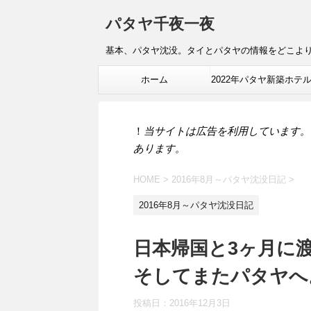
パタヤ千夜一夜
基本、パタヤ沈没。タイとパタヤの情報をどこよ
ホーム
2022年パタヤ新築ホテ
報
！
当サイトは広告を利用しています。
あります。
HOME
>
2016年8月～パタヤ沈没日記
>
2016年8月～パタヤ沈没日記
日本帰国と3ヶ月に
そしてまたパタヤへ
投稿日：
2016年12月3日