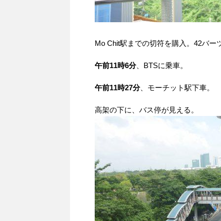
Mo Chit駅までの切符を購入。42バー
午前11時6分
、BTSに乗車。
午前11時27分
、モーチット駅下車。
高架の下に、バス停が見える。