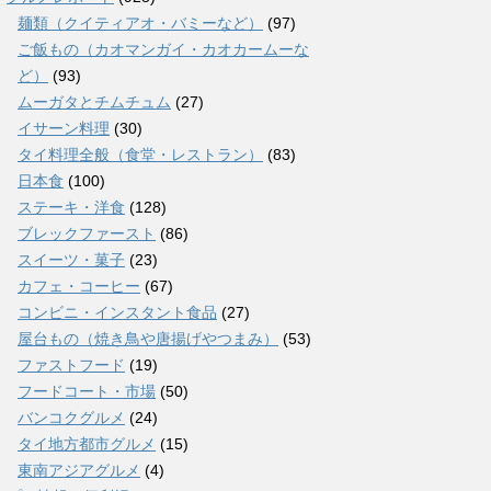
麺類（クイティアオ・バミーなど）
(97)
ご飯もの（カオマンガイ・カオカームーな
ど）
(93)
ムーガタとチムチュム
(27)
イサーン料理
(30)
タイ料理全般（食堂・レストラン）
(83)
日本食
(100)
ステーキ・洋食
(128)
ブレックファースト
(86)
スイーツ・菓子
(23)
カフェ・コーヒー
(67)
コンビニ・インスタント食品
(27)
屋台もの（焼き鳥や唐揚げやつまみ）
(53)
ファストフード
(19)
フードコート・市場
(50)
バンコクグルメ
(24)
タイ地方都市グルメ
(15)
東南アジアグルメ
(4)