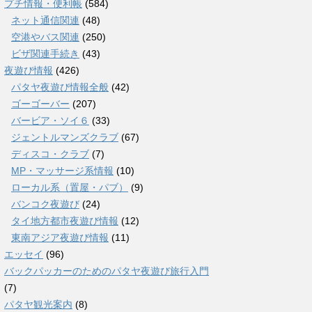
プチ情報・便利帳
(584)
ネット通信関連
(48)
空港やバス関連
(250)
ビザ関連手続き
(43)
夜遊び情報
(426)
パタヤ夜遊び情報全般
(42)
ゴーゴーバー
(207)
バービア・ソイ６
(33)
ジェントルマンズクラブ
(67)
ディスコ・クラブ
(7)
MP・マッサージ系情報
(10)
ローカル系（置屋・パブ）
(9)
バンコク夜遊び
(24)
タイ地方都市夜遊び情報
(12)
東南アジア夜遊び情報
(11)
エッセイ
(96)
バックパッカーのためのパタヤ夜遊び旅行入門
(7)
パタヤ観光案内
(8)