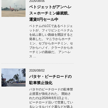
2026/08/06
ベトジェットがアンヘレ
ス＝ホーチミン線就航、
運賃0円セール中
ベトナムのLCCであるベトジェ
ットが、フィリピンとベトナム
を結ぶ新しい路線を開設すると
発表した。 マニラからホーチ
ミン、セブからホーチミン、セ
ブからハノイ、クラークからホ
ーチミンの路線だ。 アンヘレ
ス ...
2026/08/02
パタヤ・ビーチロードの
駐車禁止強化
パタヤのビーチロードの駐車禁
止措置が強化された。 開始さ
れたのは2026年8月1日より。
ビーチロード沿いで営業してい
るレンタルバイク屋などが路上