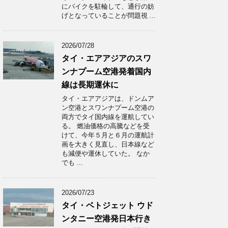
にバイクを駐輪して、通行の妨
げとなっていることが問題視 ...
2026/07/28
タイ・エアアジアのスワ
ンナプーム空港発着国内
線は長期運休に
タイ・エアアジアは、ドンムア
ン空港とスワンナプーム空港の
両方でタイ国内線を運航してい
る。 燃油価格の高騰などを受
けて、今年５月と６月の運航計
画を大きく見直し、日本線など
も減便や運休していた。 なか
でも ...
2026/07/23
タイ・ベトジェット ウド
ンタニー空港発日本行き