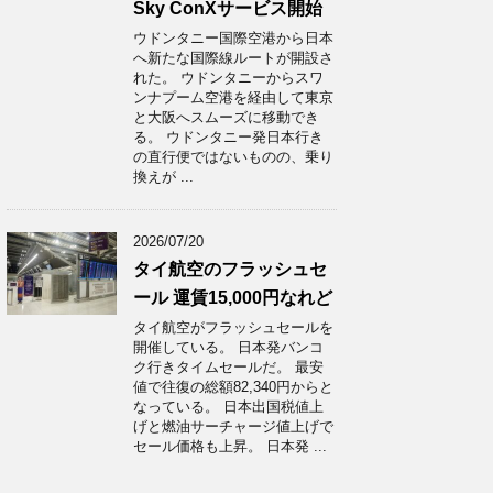
Sky ConXサービス開始
ウドンタニー国際空港から日本
へ新たな国際線ルートが開設さ
れた。 ウドンタニーからスワ
ンナプーム空港を経由して東京
と大阪へスムーズに移動でき
る。 ウドンタニー発日本行き
の直行便ではないものの、乗り
換えが ...
2026/07/20
タイ航空のフラッシュセ
ール 運賃15,000円なれど
タイ航空がフラッシュセールを
開催している。 日本発バンコ
ク行きタイムセールだ。 最安
値で往復の総額82,340円からと
なっている。 日本出国税値上
げと燃油サーチャージ値上げで
セール価格も上昇。 日本発 ...