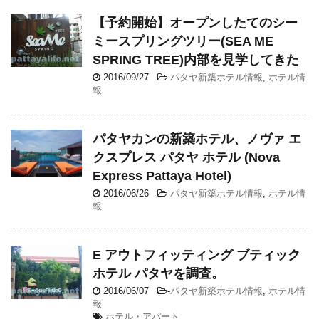
【予約開始】オープンしたてのシー
ミースプリングツリー(SEA ME
SPRING TREE)内部を見学してきた
2016/09/27
-
パタヤ新築ホテル情報
,
ホテル情
報
パタヤカンの新築ホテル、ノヴァ エ
クスプレス パタヤ ホテル (Nova
Express Pattaya Hotel)
2016/06/26
-
パタヤ新築ホテル情報
,
ホテル情
報
E アウトフィッティング ブティック
ホテル パタヤを調査。
2016/06/07
-
パタヤ新築ホテル情報
,
ホテル情
報
ホテル・アパート