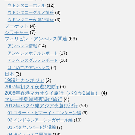
ウドンタニーホテル
(12)
ウドンタニーグルメ情報
(8)
ウドンタニー夜遊び情報
(3)
プーケット
(4)
シラチャー
(7)
フィリピン・アンヘレス関連
(63)
アンヘレス情報
(14)
アンへレスホテルレポート
(17)
アンヘレスグルメレポート
(16)
はじめてのアンヘレス
(2)
日本
(3)
1999年カンボジア
(2)
2007年初タイ夜遊び旅行
(6)
2008年香港マカオタイ旅行（パタヤ2回目）
(4)
マレー半島縦断夜遊び旅行
(4)
2012年パタヤ発アジア夜遊び紀行
(53)
01.コラート・ピマーイ・コンケーン編
(9)
02.インドネシア・シンガポール編
(10)
03.パタヤアパート沈没編
(7)
04.タイ・ラオス周遊編
(18)