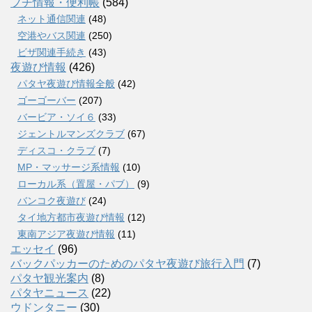
プチ情報・便利帳
(584)
ネット通信関連
(48)
空港やバス関連
(250)
ビザ関連手続き
(43)
夜遊び情報
(426)
パタヤ夜遊び情報全般
(42)
ゴーゴーバー
(207)
バービア・ソイ６
(33)
ジェントルマンズクラブ
(67)
ディスコ・クラブ
(7)
MP・マッサージ系情報
(10)
ローカル系（置屋・パブ）
(9)
バンコク夜遊び
(24)
タイ地方都市夜遊び情報
(12)
東南アジア夜遊び情報
(11)
エッセイ
(96)
バックパッカーのためのパタヤ夜遊び旅行入門
(7)
パタヤ観光案内
(8)
パタヤニュース
(22)
ウドンタニー
(30)