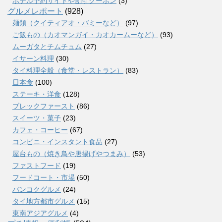
ホテル予約サイトや割引クーポン
(3)
グルメレポート
(928)
麺類（クイティアオ・バミーなど）
(97)
ご飯もの（カオマンガイ・カオカームーなど）
(93)
ムーガタとチムチュム
(27)
イサーン料理
(30)
タイ料理全般（食堂・レストラン）
(83)
日本食
(100)
ステーキ・洋食
(128)
ブレックファースト
(86)
スイーツ・菓子
(23)
カフェ・コーヒー
(67)
コンビニ・インスタント食品
(27)
屋台もの（焼き鳥や唐揚げやつまみ）
(53)
ファストフード
(19)
フードコート・市場
(50)
バンコクグルメ
(24)
タイ地方都市グルメ
(15)
東南アジアグルメ
(4)