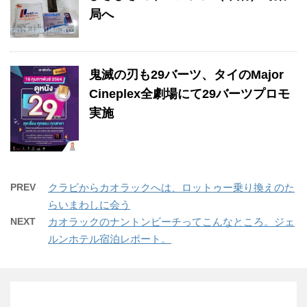
局へ
鬼滅の刃も29バーツ、タイのMajor
Cineplex全劇場にて29バーツプロモ
実施
PREV
クラビからカオラックへは、ロットゥー乗り換えのた
らいまわしに会う
NEXT
カオラックのナントンビーチってこんなところ。ジェ
ルンホテル宿泊レポート。