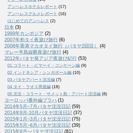
アンへレスホテルレポート
(17)
アンヘレスグルメレポート
(16)
はじめてのアンヘレス
(2)
日本
(3)
1999年カンボジア
(2)
2007年初タイ夜遊び旅行
(6)
2008年香港マカオタイ旅行（パタヤ2回目）
(4)
マレー半島縦断夜遊び旅行
(4)
2012年パタヤ発アジア夜遊び紀行
(53)
01.コラート・ピマーイ・コンケーン編
(9)
02.インドネシア・シンガポール編
(10)
03.パタヤアパート沈没編
(7)
04.タイ・ラオス周遊編
(18)
05.北京・コラート・サメット島・アパート沈没編
(8)
ヨーロッパ番外編プラハ
(1)
2014年5月~7月パタヤ沈没日記
(59)
2014年9月-10月パタヤ沈没日記
(37)
2015年1月~3月パタヤ沈没日記
(75)
2015年5月~6月パタヤ沈没日記
(39)
2015年8月~パタヤ沈没日記
(81)