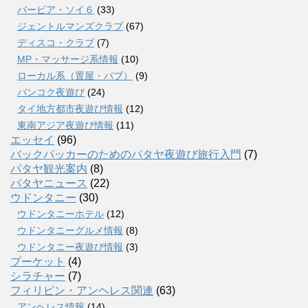
バービア・ソイ６
(33)
ジェントルマンズクラブ
(67)
ディスコ・クラブ
(7)
MP・マッサージ系情報
(10)
ローカル系（置屋・パブ）
(9)
バンコク夜遊び
(24)
タイ地方都市夜遊び情報
(12)
東南アジア夜遊び情報
(11)
エッセイ
(96)
バックパッカーのためのパタヤ夜遊び旅行入門
(7)
パタヤ観光案内
(8)
パタヤニュース
(22)
ウドンタニー
(30)
ウドンタニーホテル
(12)
ウドンタニーグルメ情報
(8)
ウドンタニー夜遊び情報
(3)
プーケット
(4)
シラチャー
(7)
フィリピン・アンヘレス関連
(63)
アンヘレス情報
(14)