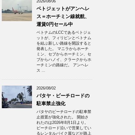
2026/08/06
ベトジェットがアンヘレ
ス＝ホーチミン線就航、
運賃0円セール中
ベトナムのLCCであるベトジェ
ットが、フィリピンとベトナム
を結ぶ新しい路線を開設すると
発表した。 マニラからホーチ
ミン、セブからホーチミン、セ
ブからハノイ、クラークからホ
ーチミンの路線だ。 アンヘレ
ス ...
2026/08/02
パタヤ・ビーチロードの
駐車禁止強化
パタヤのビーチロードの駐車禁
止措置が強化された。 開始さ
れたのは2026年8月1日より。
ビーチロード沿いで営業してい
るレンタルバイク屋などが路上