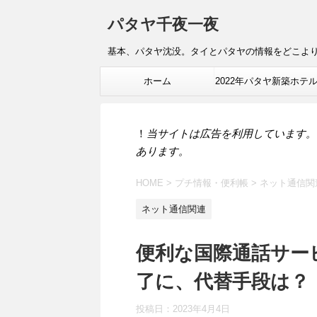
パタヤ千夜一夜
基本、パタヤ沈没。タイとパタヤの情報をどこよ
ホーム
2022年パタヤ新築ホテ
報
！
当サイトは広告を利用しています。
あります。
HOME
>
プチ情報・便利帳
>
ネット通信関
ネット通信関連
便利な国際通話サービス
了に、代替手段は？
投稿日：
2023年4月4日