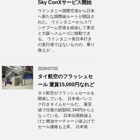
Sky ConXサービス開始
ウドンタニー国際空港から日本
へ新たな国際線ルートが開設さ
れた。 ウドンタニーからスワ
ンナプーム空港を経由して東京
と大阪へスムーズに移動でき
る。 ウドンタニー発日本行き
の直行便ではないものの、乗り
換えが ...
2026/07/20
タイ航空のフラッシュセ
ール 運賃15,000円なれど
タイ航空がフラッシュセールを
開催している。 日本発バンコ
ク行きタイムセールだ。 最安
値で往復の総額82,340円からと
なっている。 日本出国税値上
げと燃油サーチャージ値上げで
セール価格も上昇。 日本発 ...