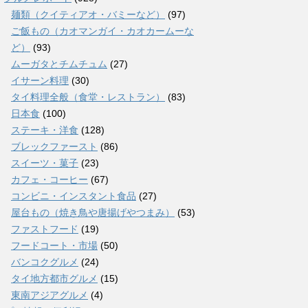
麺類（クイティアオ・バミーなど）
(97)
ご飯もの（カオマンガイ・カオカームーな
ど）
(93)
ムーガタとチムチュム
(27)
イサーン料理
(30)
タイ料理全般（食堂・レストラン）
(83)
日本食
(100)
ステーキ・洋食
(128)
ブレックファースト
(86)
スイーツ・菓子
(23)
カフェ・コーヒー
(67)
コンビニ・インスタント食品
(27)
屋台もの（焼き鳥や唐揚げやつまみ）
(53)
ファストフード
(19)
フードコート・市場
(50)
バンコクグルメ
(24)
タイ地方都市グルメ
(15)
東南アジアグルメ
(4)