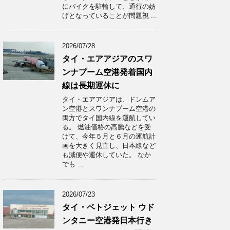
にバイクを駐輪して、通行の妨
げとなっていることが問題視 ...
2026/07/28
タイ・エアアジアのスワ
ンナプーム空港発着国内
線は長期運休に
タイ・エアアジアは、ドンムア
ン空港とスワンナプーム空港の
両方でタイ国内線を運航してい
る。 燃油価格の高騰などを受
けて、今年５月と６月の運航計
画を大きく見直し、日本線など
も減便や運休していた。 なか
でも ...
2026/07/23
タイ・ベトジェット ウド
ンタニー空港発日本行き