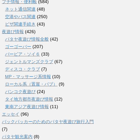
プチ情報・便利帳
(584)
ネット通信関連
(48)
空港やバス関連
(250)
ビザ関連手続き
(43)
夜遊び情報
(426)
パタヤ夜遊び情報全般
(42)
ゴーゴーバー
(207)
バービア・ソイ６
(33)
ジェントルマンズクラブ
(67)
ディスコ・クラブ
(7)
MP・マッサージ系情報
(10)
ローカル系（置屋・パブ）
(9)
バンコク夜遊び
(24)
タイ地方都市夜遊び情報
(12)
東南アジア夜遊び情報
(11)
エッセイ
(96)
バックパッカーのためのパタヤ夜遊び旅行入門
(7)
パタヤ観光案内
(8)