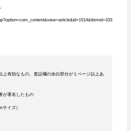
。
.php?option=com_content&view=article&id=1514&Itemid=333
ヶ月以上有効なもの、査証欄の余白部分が１ページ以上あ
請者が署名したもの
5cmサイズ）