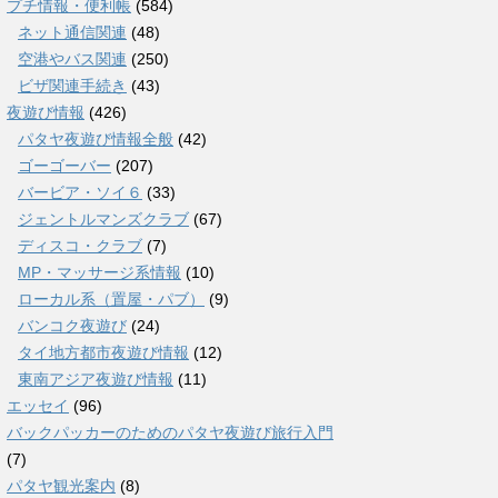
プチ情報・便利帳
(584)
ネット通信関連
(48)
空港やバス関連
(250)
ビザ関連手続き
(43)
夜遊び情報
(426)
パタヤ夜遊び情報全般
(42)
ゴーゴーバー
(207)
バービア・ソイ６
(33)
ジェントルマンズクラブ
(67)
ディスコ・クラブ
(7)
MP・マッサージ系情報
(10)
ローカル系（置屋・パブ）
(9)
バンコク夜遊び
(24)
タイ地方都市夜遊び情報
(12)
東南アジア夜遊び情報
(11)
エッセイ
(96)
バックパッカーのためのパタヤ夜遊び旅行入門
(7)
パタヤ観光案内
(8)