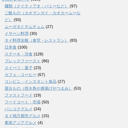
麺類（クイティアオ・バミーなど）
(97)
ご飯もの（カオマンガイ・カオカームーな
ど）
(93)
ムーガタとチムチュム
(27)
イサーン料理
(30)
タイ料理全般（食堂・レストラン）
(83)
日本食
(100)
ステーキ・洋食
(128)
ブレックファースト
(86)
スイーツ・菓子
(23)
カフェ・コーヒー
(67)
コンビニ・インスタント食品
(27)
屋台もの（焼き鳥や唐揚げやつまみ）
(53)
ファストフード
(19)
フードコート・市場
(50)
バンコクグルメ
(24)
タイ地方都市グルメ
(15)
東南アジアグルメ
(4)