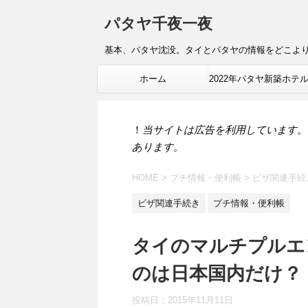
パタヤ千夜一夜
基本、パタヤ沈没。タイとパタヤの情報をどこよ
ホーム
2022年パタヤ新築ホテ
報
！
当サイトは広告を利用しています。
あります。
HOME
>
プチ情報・便利帳
>
ビザ関連手続
ビザ関連手続き
プチ情報・便利帳
タイのマルチプルエ
のは日本国内だけ？
投稿日：
2015年11月11日