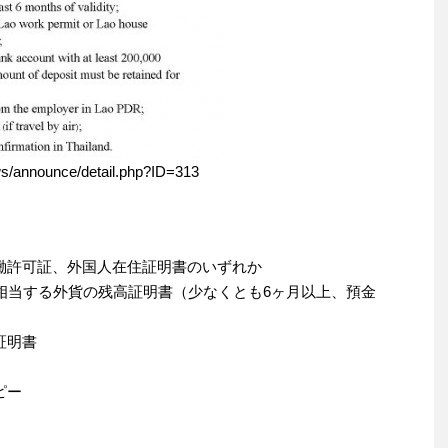
ews/announce/detail.php?ID=313
働許可証、外国人在住証明書のいずれか
に相当する外貨の残高証明書（少なくとも6ヶ月以上、預金
証明書
ピー