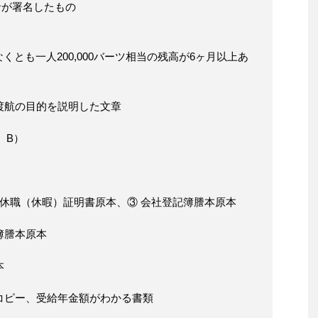
者が署名したもの
とも一人200,000バーツ相当の残高が6ヶ月以上あ
の渡航の目的を説明した文章
、B）
② 休職（休暇）証明書原本、③ 会社登記簿謄本原本
簿謄本原本
本
びコピー、受給年金額がわかる書類