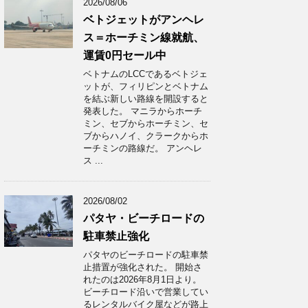
2026/08/06
ベトジェットがアンヘレ
ス＝ホーチミン線就航、
運賃0円セール中
ベトナムのLCCであるベトジェ
ットが、フィリピンとベトナム
を結ぶ新しい路線を開設すると
発表した。 マニラからホーチ
ミン、セブからホーチミン、セ
ブからハノイ、クラークからホ
ーチミンの路線だ。 アンヘレ
ス ...
2026/08/02
パタヤ・ビーチロードの
駐車禁止強化
パタヤのビーチロードの駐車禁
止措置が強化された。 開始さ
れたのは2026年8月1日より。
ビーチロード沿いで営業してい
るレンタルバイク屋などが路上