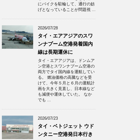
にバイクを駐輪して、通行の妨
げとなっていることが問題視 ...
2026/07/28
タイ・エアアジアのスワ
ンナプーム空港発着国内
線は長期運休に
タイ・エアアジアは、ドンムア
ン空港とスワンナプーム空港の
両方でタイ国内線を運航してい
る。 燃油価格の高騰などを受
けて、今年５月と６月の運航計
画を大きく見直し、日本線など
も減便や運休していた。 なか
でも ...
2026/07/23
タイ・ベトジェット ウド
ンタニー空港発日本行き