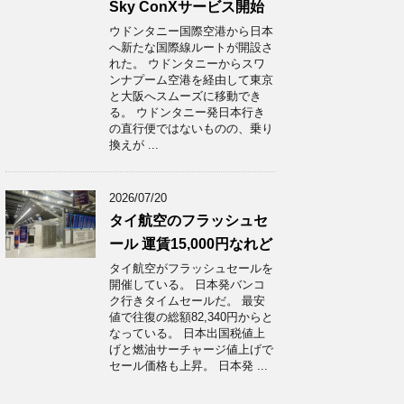
Sky ConXサービス開始
ウドンタニー国際空港から日本
へ新たな国際線ルートが開設さ
れた。 ウドンタニーからスワ
ンナプーム空港を経由して東京
と大阪へスムーズに移動でき
る。 ウドンタニー発日本行き
の直行便ではないものの、乗り
換えが ...
2026/07/20
タイ航空のフラッシュセ
ール 運賃15,000円なれど
タイ航空がフラッシュセールを
開催している。 日本発バンコ
ク行きタイムセールだ。 最安
値で往復の総額82,340円からと
なっている。 日本出国税値上
げと燃油サーチャージ値上げで
セール価格も上昇。 日本発 ...