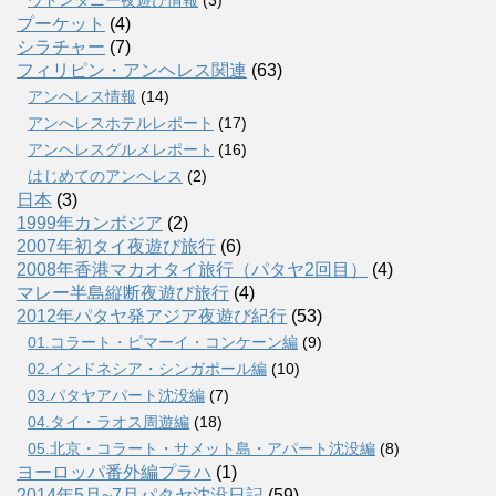
ウドンタニー夜遊び情報
(3)
プーケット
(4)
シラチャー
(7)
フィリピン・アンヘレス関連
(63)
アンヘレス情報
(14)
アンへレスホテルレポート
(17)
アンヘレスグルメレポート
(16)
はじめてのアンヘレス
(2)
日本
(3)
1999年カンボジア
(2)
2007年初タイ夜遊び旅行
(6)
2008年香港マカオタイ旅行（パタヤ2回目）
(4)
マレー半島縦断夜遊び旅行
(4)
2012年パタヤ発アジア夜遊び紀行
(53)
01.コラート・ピマーイ・コンケーン編
(9)
02.インドネシア・シンガポール編
(10)
03.パタヤアパート沈没編
(7)
04.タイ・ラオス周遊編
(18)
05.北京・コラート・サメット島・アパート沈没編
(8)
ヨーロッパ番外編プラハ
(1)
2014年5月~7月パタヤ沈没日記
(59)