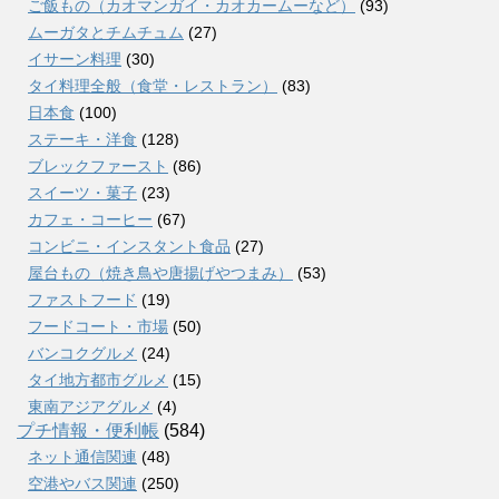
ご飯もの（カオマンガイ・カオカームーなど）
(93)
ムーガタとチムチュム
(27)
イサーン料理
(30)
タイ料理全般（食堂・レストラン）
(83)
日本食
(100)
ステーキ・洋食
(128)
ブレックファースト
(86)
スイーツ・菓子
(23)
カフェ・コーヒー
(67)
コンビニ・インスタント食品
(27)
屋台もの（焼き鳥や唐揚げやつまみ）
(53)
ファストフード
(19)
フードコート・市場
(50)
バンコクグルメ
(24)
タイ地方都市グルメ
(15)
東南アジアグルメ
(4)
プチ情報・便利帳
(584)
ネット通信関連
(48)
空港やバス関連
(250)