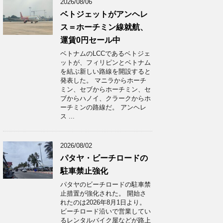
2026/08/06
ベトジェットがアンヘレ
ス＝ホーチミン線就航、
運賃0円セール中
ベトナムのLCCであるベトジェ
ットが、フィリピンとベトナム
を結ぶ新しい路線を開設すると
発表した。 マニラからホーチ
ミン、セブからホーチミン、セ
ブからハノイ、クラークからホ
ーチミンの路線だ。 アンヘレ
ス ...
2026/08/02
パタヤ・ビーチロードの
駐車禁止強化
パタヤのビーチロードの駐車禁
止措置が強化された。 開始さ
れたのは2026年8月1日より。
ビーチロード沿いで営業してい
るレンタルバイク屋などが路上