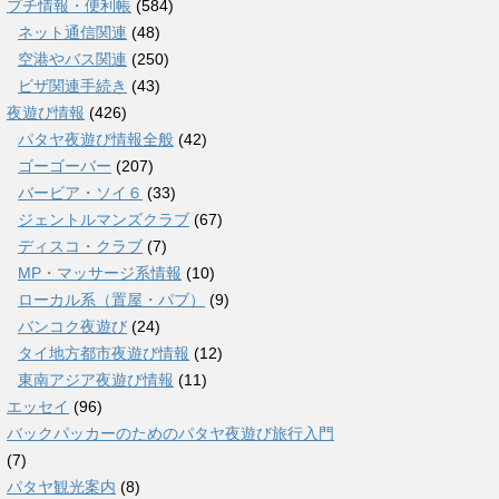
プチ情報・便利帳
(584)
ネット通信関連
(48)
空港やバス関連
(250)
ビザ関連手続き
(43)
夜遊び情報
(426)
パタヤ夜遊び情報全般
(42)
ゴーゴーバー
(207)
バービア・ソイ６
(33)
ジェントルマンズクラブ
(67)
ディスコ・クラブ
(7)
MP・マッサージ系情報
(10)
ローカル系（置屋・パブ）
(9)
バンコク夜遊び
(24)
タイ地方都市夜遊び情報
(12)
東南アジア夜遊び情報
(11)
エッセイ
(96)
バックパッカーのためのパタヤ夜遊び旅行入門
(7)
パタヤ観光案内
(8)