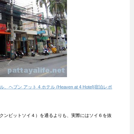
ン アット 4 ホテル (Heaven at 4 Hotel)宿泊レポ
スクンビットソイ４）を通るよりも、実際にはソイ６を抜