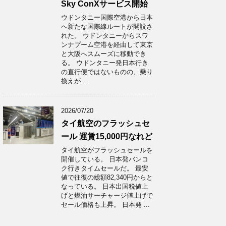
Sky ConXサービス開始
ウドンタニー国際空港から日本
へ新たな国際線ルートが開設さ
れた。 ウドンタニーからスワ
ンナプーム空港を経由して東京
と大阪へスムーズに移動でき
る。 ウドンタニー発日本行き
の直行便ではないものの、乗り
換えが ...
2026/07/20
タイ航空のフラッシュセ
ール 運賃15,000円なれど
タイ航空がフラッシュセールを
開催している。 日本発バンコ
ク行きタイムセールだ。 最安
値で往復の総額82,340円からと
なっている。 日本出国税値上
げと燃油サーチャージ値上げで
セール価格も上昇。 日本発 ...