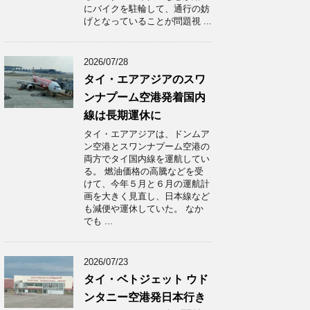
にバイクを駐輪して、通行の妨
げとなっていることが問題視 ...
2026/07/28
タイ・エアアジアのスワ
ンナプーム空港発着国内
線は長期運休に
タイ・エアアジアは、ドンムア
ン空港とスワンナプーム空港の
両方でタイ国内線を運航してい
る。 燃油価格の高騰などを受
けて、今年５月と６月の運航計
画を大きく見直し、日本線など
も減便や運休していた。 なか
でも ...
2026/07/23
タイ・ベトジェット ウド
ンタニー空港発日本行き