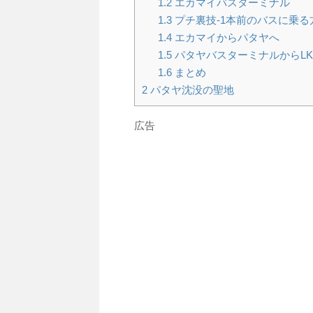
1.2
エカマイバスターミナル
1.3
プチ裏技-1本前のバスに乗る
1.4
エカマイからパタヤへ
1.5
パタヤバスターミナルからL
1.6
まとめ
2
パタヤ沈没の聖地
広告