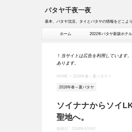
パタヤ千夜一夜
基本、パタヤ沈没。タイとパタヤの情報をどこよ
ホーム
2022年パタヤ新築ホテ
報
！
当サイトは広告を利用しています。
あります。
HOME
>
2018年春～夏パタヤ
>
2018年春～夏パタヤ
ソイナナからソイL
聖地へ。
投稿日：
2018年4月9日