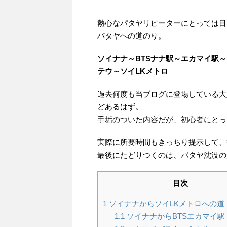
熱心なパタヤリピーターにとっては目
パタヤへの道のり。
ソイナナ～BTSナナ駅～エカマイ駅
テウ～ソイLKメトロ
過去何度も当ブログに登場している大
どあるはず。
手垢のついた内容だが、初心者にとっ
実際に所要時間もきっちり提示して、
最後にたどりつくのは、パタヤ沈没の
目次
1
ソイナナからソイLKメトロへの道
1.1
ソイナナからBTSエカマイ駅