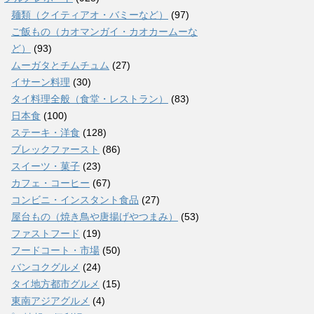
麺類（クイティアオ・バミーなど）
(97)
ご飯もの（カオマンガイ・カオカームーな
ど）
(93)
ムーガタとチムチュム
(27)
イサーン料理
(30)
タイ料理全般（食堂・レストラン）
(83)
日本食
(100)
ステーキ・洋食
(128)
ブレックファースト
(86)
スイーツ・菓子
(23)
カフェ・コーヒー
(67)
コンビニ・インスタント食品
(27)
屋台もの（焼き鳥や唐揚げやつまみ）
(53)
ファストフード
(19)
フードコート・市場
(50)
バンコクグルメ
(24)
タイ地方都市グルメ
(15)
東南アジアグルメ
(4)