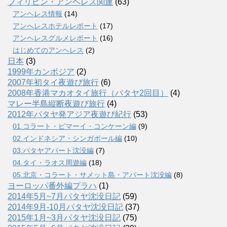
フィリピン・アンヘレス関連
(63)
アンヘレス情報
(14)
アンへレスホテルレポート
(17)
アンヘレスグルメレポート
(16)
はじめてのアンヘレス
(2)
日本
(3)
1999年カンボジア
(2)
2007年初タイ夜遊び旅行
(6)
2008年香港マカオタイ旅行（パタヤ2回目）
(4)
マレー半島縦断夜遊び旅行
(4)
2012年パタヤ発アジア夜遊び紀行
(53)
01.コラート・ピマーイ・コンケーン編
(9)
02.インドネシア・シンガポール編
(10)
03.パタヤアパート沈没編
(7)
04.タイ・ラオス周遊編
(18)
05.北京・コラート・サメット島・アパート沈没編
(8)
ヨーロッパ番外編プラハ
(1)
2014年5月~7月パタヤ沈没日記
(59)
2014年9月-10月パタヤ沈没日記
(37)
2015年1月~3月パタヤ沈没日記
(75)