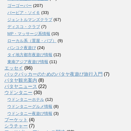
ゴーゴーバー
(207)
バービア・ソイ６
(33)
ジェントルマンズクラブ
(67)
ディスコ・クラブ
(7)
MP・マッサージ系情報
(10)
ローカル系（置屋・パブ）
(9)
バンコク夜遊び
(24)
タイ地方都市夜遊び情報
(12)
東南アジア夜遊び情報
(11)
エッセイ
(96)
バックパッカーのためのパタヤ夜遊び旅行入門
(7)
パタヤ観光案内
(8)
パタヤニュース
(22)
ウドンタニー
(30)
ウドンタニーホテル
(12)
ウドンタニーグルメ情報
(8)
ウドンタニー夜遊び情報
(3)
プーケット
(4)
シラチャー
(7)