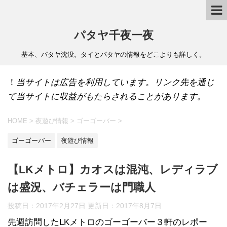
パタヤ千夜一夜
基本、パタヤ沈没。タイとパタヤの情報をどこよりも詳しく。
！
当サイトは広告を利用しています。リンク先を通じ
て当サイトに収益がもたらされることがあります。
HOME
>
夜遊び情報
>
ゴーゴーバー
>
ゴーゴーバー
夜遊び情報
【LKメトロ】カオスは混沌、レディラブ
は盛況、バチェラーは門職人
投稿日：2017年2月27日 更新日：
2017年8月7日
先週訪問したLKメトロのゴーゴーバー３軒のレポー